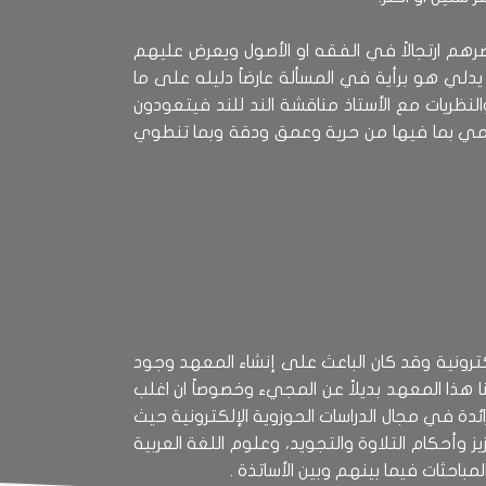
ضرهم ارتجالاً في الفقه او الأصول ويعرض عليهم
م يدلي هو برأية في المسألة عارضاً دليله على ما
النظريات مع الأستاذ مناقشة الند للند فيتعودون
علمي بما فيها من حرية وعمق ودقة وبما تنطوي
لكترونية وقد كان الباعث على إنشاء المعهد وجود
 هذا المعهد بديلاً عن المجيء وخصوصاً ان اغلب
 رائدة في مجال الدراسات الحوزوية الإلكترونية حيث
 وأحكام التلاوة والتجويد، وعلوم اللغة العربية
باحثات فيما بينهم وبين الأساتذة .