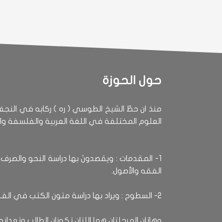
حول الحوزة
العلوم المختلفة في اللغة العربية والفلسفة وا
1- المقدمات : ويقصدونَ بها دراسة النحو والص
الفقه والأصول.
2- السطوح : ويراد بها دراسة متون الكتب في الفقه الاستدلالي واصول الفقه وقد يضاف اليها علوم اخرى كالفلسفة وعلم الكلام والحديث والتفسير.
وهاتان المرحلتان هما اللتان تكونان الطالب وتعدا