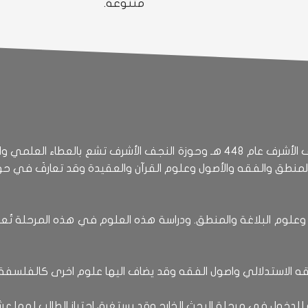
متنوعة.
منذ ان حطّ الشيخ الطوسي ( ره ) ركابه في النجف الأشرف عام 448 هـ وحوزة النجف
لمنطق والفقه والأصول وعلوم القرآن والعقيدة وقد تعارفَ في حو
رف وعلوم البلاغة والمنطق. ودراسة هذه العلوم في هذه المرحلة ت
نه للدخول في مرحلة البحث الخارج وقد يستغرق اجتياز الطالب لهما عشر