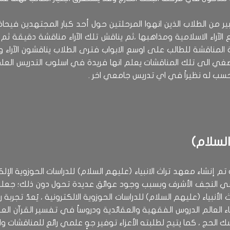
ر من الطلاب الذين انهوا المرحلتين حول أحد كبار المجتهدين فيحا
مع الآراء الاسلامية ومذاهبها ،ثم يناقش تلك الآراء مناقشة دقيقة ث
ة المناقشة للطالب على اوسع الابواب فترى الطلاب يناقشون الآراء و
 يصغي الى تلك المناقشات يعلم انها فريدة في اسلوب التدريس ال
سب له نظيراً في اي تدريس جامعي اخر .
السلام
 إنشاء معهد تراث الانبياء (عليهم السلام) للدراسات الحوزوية الإ
ة في النجف الأشرف وبسبب وجود عوائق عديدة تحول دون ذلك؛ جعلنا
لأنبياء (عليهم السلام) للدراسات الحوزوية الالكترونية ، يُعدّ تجربة
 العالم الدروس الفقهية والعقائدية ودروساً في تفسير القرآن العزيز
حج ، كما يتيح لطلبته الأعزاء توفير جوٍ علمي رائع للمناقشات والم