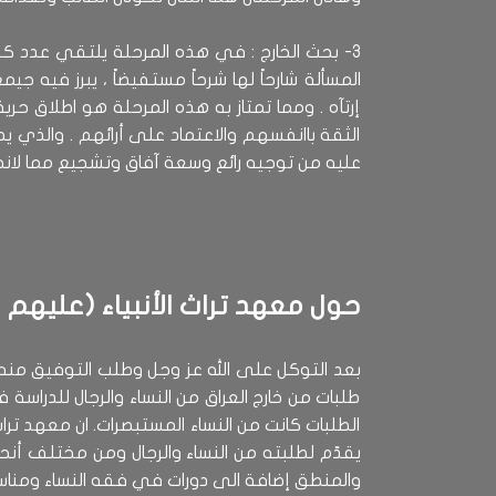
3- بحث الخارج : في هذه المرحلة يلتقي عدد كبي
المسألة شارحاً لها شرحاً مستفيضاً ، يبرز فيه جي
إرتآه . ومما تمتاز به هذه المرحلة هو اطلاق حري
الثقة باانفسهم والاعتماد على أرائهم . والذي
عليه من توجيه رائع وسعة آفاق وتشجيع مما لانح
(حول معهد تراث الأنبياء (عليهم 
بعد التوكل على الله عز وجل وطلب التوفيق منه تم
طلبات من خارج العراق من النساء والرجال للدراس
الطلبات كانت من النساء المستبصرات. ان معهد تراث ا
يقدّم لطلبته من النساء والرجال ومن مختلف أنحاء
والمنطق إضافة الى دورات في فقه النساء ومناسك ال